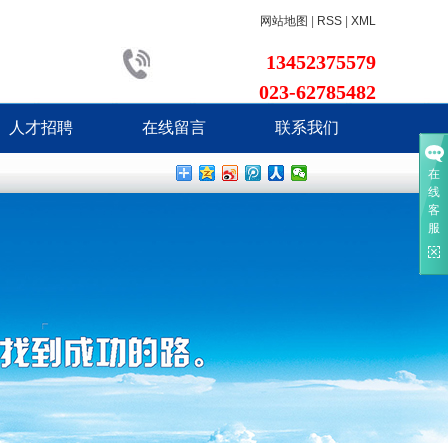
网站地图
|
RSS
|
XML
13452375579
023-62785482
人才招聘
在线留言
联系我们
在
线
客
服