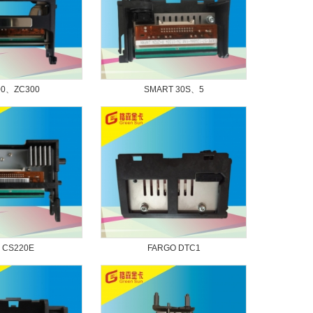
00、ZC300
SMART 30S、5
I CS220E
FARGO DTC1