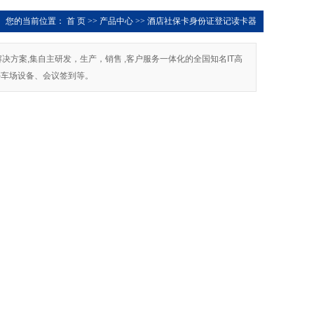
您的当前位置：
首 页
>>
产品中心
>>
酒店社保卡身份证登记读卡器
及解决方案,集自主研发，生产，销售 ,客户服务一体化的全国知名IT高
停车场设备、会议签到等。