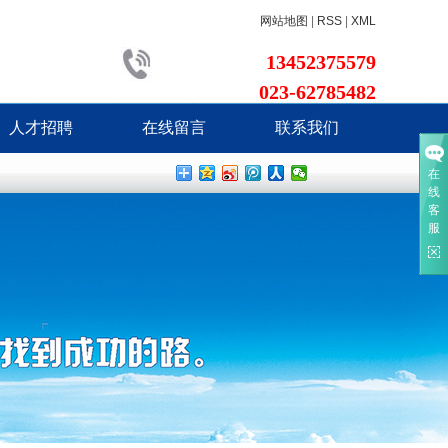
网站地图
|
RSS
|
XML
13452375579
023-62785482
人才招聘
在线留言
联系我们
在
线
客
服