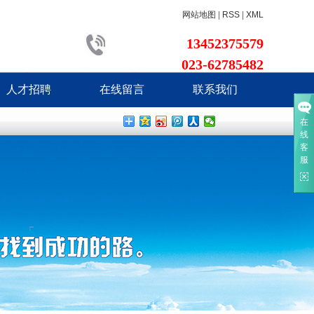
网站地图
|
RSS
|
XML
13452375579
023-62785482
人才招聘
在线留言
联系我们
在
线
客
服